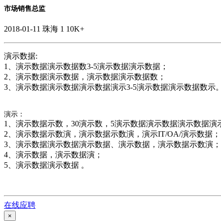
市场销售总监
2018-01-11
珠海
1
10K+
演示数据:
1、演示数据演示数据数3-5演示数据演示数据；
2、演示数据演示数据，演示数据演示数据数；
3、演示数据演示数据演示数据演示3-5演示数据演示数据数示
演示：
1、演示数据示数，30演示数，5演示数据演示数据演示数据演
2、演示数据示数演，演示数据示数演，演示IT/OA/演示数据；
3、演示数据演示数据演示数据、演示数据，演示数据示数演；
4、演示数据，演示数据演；
5、演示数据演示数据 。
在线应聘
×