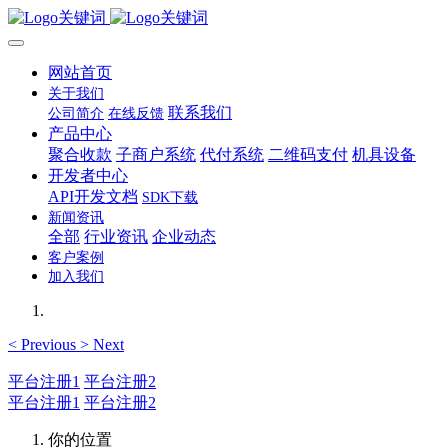
网站首页
关于我们
联系我们
公司简介
在线反馈
产品中心
聚合收款
子商户系统
代付系统
二维码支付
机具设备
开发者中心
API开发文档
SDK下载
新闻资讯
全部
行业资讯
企业动态
客户案例
加入我们
<
Previous
>
Next
平台注册1
平台注册2
平台注册1
平台注册2
你的位置