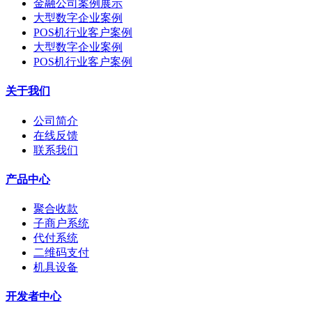
金融公司案例展示
大型数字企业案例
POS机行业客户案例
大型数字企业案例
POS机行业客户案例
关于我们
公司简介
在线反馈
联系我们
产品中心
聚合收款
子商户系统
代付系统
二维码支付
机具设备
开发者中心