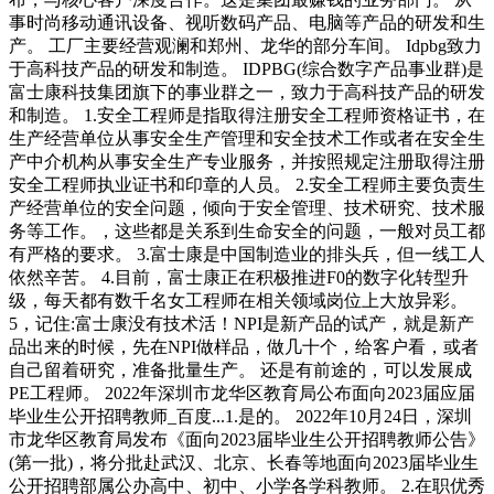
事时尚移动通讯设备、视听数码产品、电脑等产品的研发和生
产。 工厂主要经营观澜和郑州、龙华的部分车间。 Idpbg致力
于高科技产品的研发和制造。 IDPBG(综合数字产品事业群)是
富士康科技集团旗下的事业群之一，致力于高科技产品的研发
和制造。 1.安全工程师是指取得注册安全工程师资格证书，在
生产经营单位从事安全生产管理和安全技术工作或者在安全生
产中介机构从事安全生产专业服务，并按照规定注册取得注册
安全工程师执业证书和印章的人员。 2.安全工程师主要负责生
产经营单位的安全问题，倾向于安全管理、技术研究、技术服
务等工作。，这些都是关系到生命安全的问题，一般对员工都
有严格的要求。 3.富士康是中国制造业的排头兵，但一线工人
依然辛苦。 4.目前，富士康正在积极推进F0的数字化转型升
级，每天都有数千名女工程师在相关领域岗位上大放异彩。
5，记住:富士康没有技术活！NPI是新产品的试产，就是新产
品出来的时候，先在NPI做样品，做几十个，给客户看，或者
自己留着研究，准备批量生产。 还是有前途的，可以发展成
PE工程师。 2022年深圳市龙华区教育局公布面向2023届应届
毕业生公开招聘教师_百度...1.是的。 2022年10月24日，深圳
市龙华区教育局发布《面向2023届毕业生公开招聘教师公告》
(第一批)，将分批赴武汉、北京、长春等地面向2023届毕业生
公开招聘部属公办高中、初中、小学各学科教师。 2.在职优秀