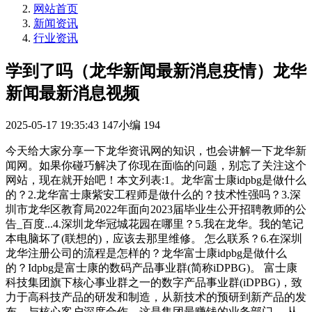
网站首页
新闻资讯
行业资讯
学到了吗（龙华新闻最新消息疫情）龙华
新闻最新消息视频
2025-05-17 19:35:43
147小编
194
今天给大家分享一下龙华资讯网的知识，也会讲解一下龙华新
闻网。如果你碰巧解决了你现在面临的问题，别忘了关注这个
网站，现在就开始吧！本文列表:1。龙华富士康idpbg是做什么
的？2.龙华富士康紫安工程师是做什么的？技术性强吗？3.深
圳市龙华区教育局2022年面向2023届毕业生公开招聘教师的公
告_百度...4.深圳龙华冠城花园在哪里？5.我在龙华。我的笔记
本电脑坏了(联想的)，应该去那里维修。 怎么联系？6.在深圳
龙华注册公司的流程是怎样的？龙华富士康idpbg是做什么
的？Idpbg是富士康的数码产品事业群(简称iDPBG)。 富士康
科技集团旗下核心事业群之一的数字产品事业群(iDPBG)，致
力于高科技产品的研发和制造，从新技术的预研到新产品的发
布，与核心客户深度合作。这是集团最赚钱的业务部门。 从