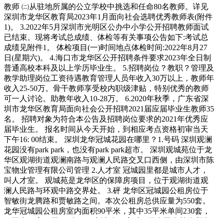
教师 ㈡从驻地所属的公立学校中挑选和任命80名教师。详见
深圳市龙华区教育局2023年1月面向社会选聘优秀教师表(附件
1)。 3.2022年5月深圳市光明区公办中小学公开招聘教师面试
已结束。现将考试总成绩、体检等有关事项公告如下:考试总
成绩见附件1。 体检项目(一)时间地点体检时间:2022年8月27
日(星期六)。 4.海口市龙华区公开招聘条件要求2023年全日制
普通高校本科及以上学历毕业生。 5.招聘岗位？教职？管理及
教学助理岗位工资待遇教育管理人员年收入30万以上，教师年
收入25-50万。骨干教师享受校内职级津贴，特别优秀的教师
可一人讨论。助教年收入10-28万。 6.2020年秋季，广东省深
圳市龙华区教育局面向社会公开招聘2021届应届毕业生教师35
名。 招聘对象为符合本公告及招聘岗位要求的2021年优秀应
届毕业生。 报名时间从今天开始，到相应考点资格初审当天
下午16: 00结束。 深圳龙华冠城花园在哪里？1.号码 深圳观澜
花园没有park park，也没有park park超市。 深圳观城苑位于龙
华区观湖街道观澜南路与观澜人民路交叉口西侧，由深圳市陈
宝物业管理有限公司管理 2.人才室 冠城园里都是城市人才，
叫人才室。 观城苑是龙华区的保障房项目，位于观湖街道观
澜人民路与环观中路交界处。 3.砰 龙华区冠城园公租房位于
智敏街龙腾路和贾敏路之间。本次公租房总供应量为550套。
龙华冠城园公租房室内面积90平米，其中35平米单间230套，