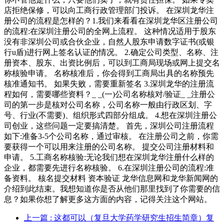
店拒绝保修，可以向工商行政管理部门投诉。 在深圳龙华注
册公司的流程是怎样的？1.我们来看看在深圳龙华区注册公司
的流程:在深圳注册公司的全网上流程。 这种情况适用于股东
没有非深圳公司或合伙企业，自然人股东申请数字证书(或银
行u盾)进行网上签名认证的情况。 2.确定公司类型、名称、注
册资本、股东、出资比例后，可以到工商局现场或网上提交名
称核验申请。 名称核准后，你会得到工商局出具的名称预先
核准通知书。 如果失败，需要重新签名 3.深圳龙华的注册流
程如何，需要哪些资料？_ _(一)公司名称核对/验证_ _注册公
司的第一步是核对公司名称，公司名称一般由行政区划、字
号、行业(不需要)、组织形式四部分组成。 4.想在深圳注册公
司创业，这些问题一定要搞清楚。 首先，深圳公司注册流程
如下:准备3-5个公司名称，通过审核。 在注册公司之前，你需
要获得一个可以用来注册的公司名称。 提交公司注册材料和
申请。 5.工商名称核验:无论我们想在深圳龙华注册什么样的
企业，都需要先进行名称核验。 6.在深圳注册公司的流程:准
备资料。 核名提交材料 资本验证 龙华信息网和龙华新闻网的
介绍到此结束。我想知道你是否从他们那里找到了你需要的信
息？如果你想了解更多这方面的内容，记得关注这个网站。
上一篇
: 这都可以（复旦大学药学研究生招生简章）复