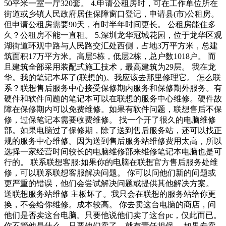
50平米一室一厅320套。 4.申请公租房时，可在工作单位所在
街道或乡镇人民政府居住保障窗口登记，申请县(市)公租房。
但申请公租房需要90天，有时半年时间更长。 公租房能住多
久？公租房不能一直租。 5.深圳龙华冠城花园，位于龙华区观
湖街道环观中路与人民路交汇处西侧，占地3万平方米，总建
筑面积17万平方米。高层5栋，低层2栋，总户数1018户。 而
且建筑全部采用装配式施工技术，最高建筑为29层。 我在龙
华。我的笔记本坏了(联想的)。我应该去那里修理它。 怎么联
系？联想售后服务中心接受保修期内服务和保修期外服务。有
硬件和软件问题的笔记本可以在联想的服务中心维修。硬件故
障在保修期内可以免费维修。如果有软件问题，联想售后不保
修，过保笔记本需要收费维修。 找一个开了很久的电脑维修
部。如果电脑过了保修期，除了送到售后服务站，还可以找正
规的服务中心维修。因为送到售后服务站维修费用太高，所以
选择一家经营时间较长的电脑维修部来维修笔记本电脑也是可
行的。 联系联想客服:如果你的电脑在联想官方售后服务处维
修，可以联系联想客服解决问题。 你可以问他们新的问题或
更严重的错误，他们会尝试解决问题或提供其他解决方案。
送联想服务站维修 主板坏了。我只会在联想的服务站给你更
换，不会给你维修。成本较高。 你去卖这台电脑的商店，问
他们是否卖这台电脑。只要他说他们卖了这台pc，仅此而已。
你不管他是什么，只要他们卖了，就有责任担保。 如果专卖